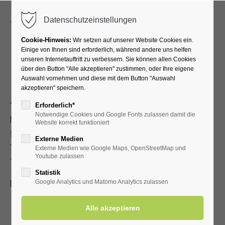
Menu
Datenschutzeinstellungen
Cookie-Hinweis:
Wir setzen auf unserer Website Cookies ein.
Einige von Ihnen sind erforderlich, während andere uns helfen
unseren Internetauftritt zu verbessern. Sie können allen Cookies
Gastgeberarrangements
über den Button "Alle akzeptieren" zustimmen, oder Ihre eigene
Auswahl vornehmen und diese mit dem Button "Auswahl
akzeptieren" speichern.
Tourist-Information
Erforderlich*
Notwendige Cookies und Google Fonts zulassen damit die
Nordstraße 2b
Website korrekt funktioniert
59597 Bad Westernkotten
Externe Medien
Telefon: 0 29 43 . 976 58 10
Externe Medien wie Google Maps, OpenStreetMap und
Youtube zulassen
Telefax: 0 29 43 . 976 58 14
Statistik
Email:
info@badwesternkotten.de
Google Analytics und Matomo Analytics zulassen