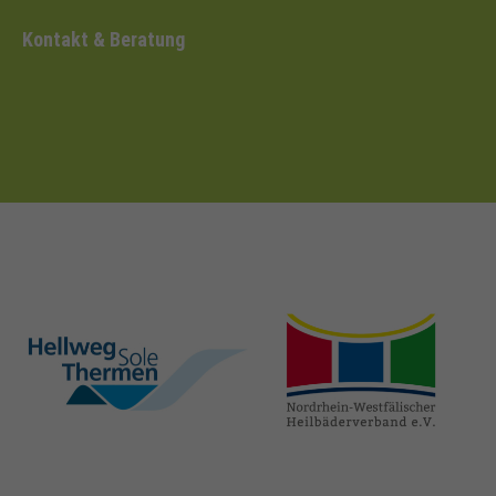
Kontakt & Beratung
hellweg-sole-
nrw-
thermen.de
heilbaeder.de