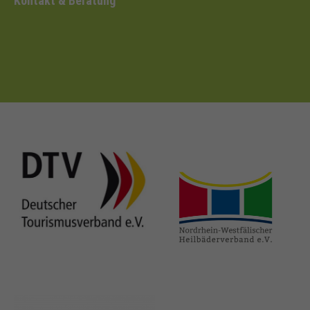
Kontakt & Beratung
deutschertou
rismusverban
nrw-
d.de
heilbaeder.de