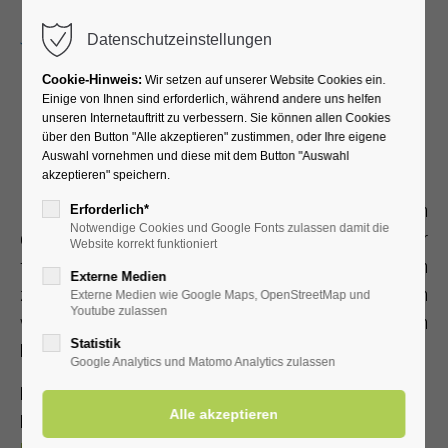
Menu
Datenschutzeinstellungen
Cookie-Hinweis:
Wir setzen auf unserer Website Cookies ein.
Einige von Ihnen sind erforderlich, während andere uns helfen
unseren Internetauftritt zu verbessern. Sie können allen Cookies
Kurbeitrag
über den Button "Alle akzeptieren" zustimmen, oder Ihre eigene
Auswahl vornehmen und diese mit dem Button "Auswahl
akzeptieren" speichern.
Ihr Kurbeitrag ist eine öffentlich-rechtliche Abgabe, die von
Erforderlich*
Notwendige Cookies und Google Fonts zulassen damit die
der Stadt Erwitte erhoben wird. Die Einnahmen dürfen nur
Website korrekt funktioniert
für bestimmte Zwecke verwendet werden. Dazu zählen
Externe Medien
zum Beispiel die Pflege des Kurparks mit seinem
Externe Medien wie Google Maps, OpenStreetMap und
Youtube zulassen
vielseitigen Freizeitangebot sowie das Durchführen von
Statistik
Kurveranstaltungen.
Google Analytics und Matomo Analytics zulassen
Kurgäste erhalten Ihre Kurkarte bei ihrem Gastgeber,
Patienten in ihrer Reha-Klinik. Hier sehen Sie Ihre