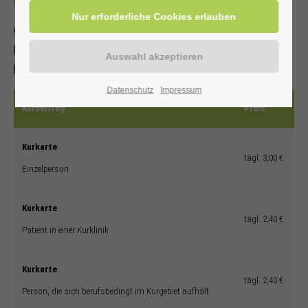
Kurkarten-Pluspunkte
Ganzjähriger Kurbeitrag
Die Kurbeitragspflicht besteht auch bei reinen
Erholungsaufenthalten.
Datenschutz
Impressum
Kurbeitrag
Preis
Kurkarte
tägl. 3,00 €
Einzelperson
Kurkarte
tägl. 2,40 €
Patient in einer Kurklinik
Kurkarte
tägl. 2,40 €
Person, die sich berufsbedingt im Kurgebiet aufhält