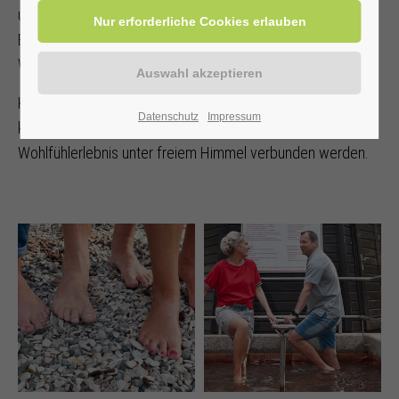
unterschiedlichen natürlichen Materialien, zum gesunden
Barfuß-Laufen ein. Ein Bereich mit Original Bad
Westernkottener Badetorf gehört auch dazu.
Kneippanlage und Barfußpfad liegen nah beieinander. So
Datenschutz
Impressum
können praktischerweise beide Aktivitäten zu einem
Wohlfühlerlebnis unter freiem Himmel verbunden werden.