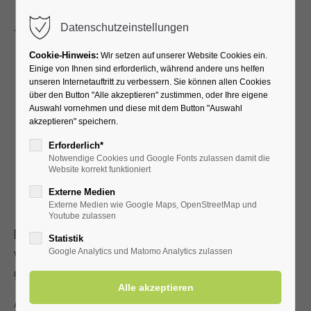
Menu
Datenschutzeinstellungen
Cookie-Hinweis:
Wir setzen auf unserer Website Cookies ein.
Einige von Ihnen sind erforderlich, während andere uns helfen
unseren Internetauftritt zu verbessern. Sie können allen Cookies
Kurpark: Kneippen &
über den Button "Alle akzeptieren" zustimmen, oder Ihre eigene
Auswahl vornehmen und diese mit dem Button "Auswahl
akzeptieren" speichern.
Moortreten
Erforderlich*
Notwendige Cookies und Google Fonts zulassen damit die
Öfter mal raus aus den
Website korrekt funktioniert
Externe Medien
Schuhen
Externe Medien wie Google Maps, OpenStreetMap und
Youtube zulassen
Die Kneippanlage im Kurpark, mit Fuß- und Armbecken, ist
Statistik
von April bis Oktober mit Bad Westernkottener Solewasser
Google Analytics und Matomo Analytics zulassen
gefüllt.
Auf dem Barfußpfad laden acht Felder, mit