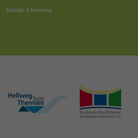
Kontakt & Beratung
hellweg-sole-
nrw-
thermen.de
heilbaeder.de