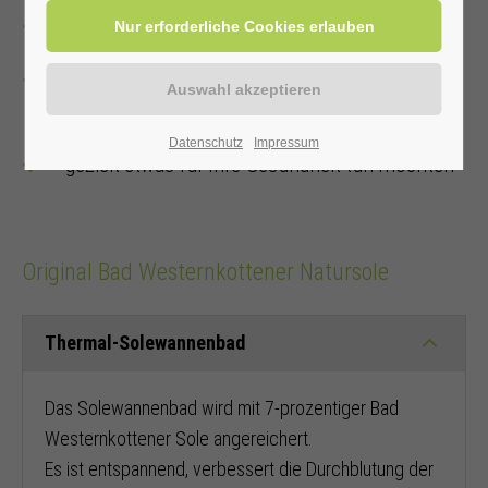
eine Kur bewilligt bekommen haben
über ein Rezept für physikalische
Anwendungen oder Physiotherapie verfügen
Datenschutz
Impressum
gezielt etwas für Ihre Gesundheit tun möchten
Original Bad Westernkottener Natursole
Thermal-Solewannenbad
Das Solewannenbad wird mit 7-prozentiger Bad
Westernkottener Sole angereichert.
Es ist entspannend, verbessert die Durchblutung der