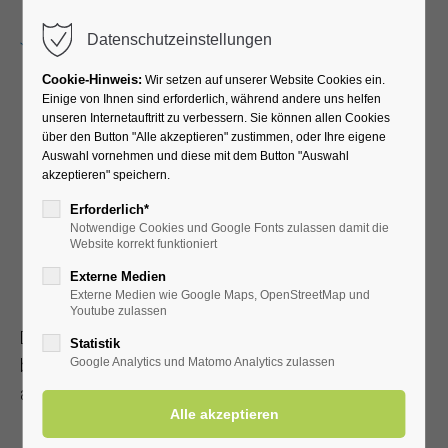
Menu
Datenschutzeinstellungen
Cookie-Hinweis:
Wir setzen auf unserer Website Cookies ein.
Einige von Ihnen sind erforderlich, während andere uns helfen
unseren Internetauftritt zu verbessern. Sie können allen Cookies
Gesundheits- &
über den Button "Alle akzeptieren" zustimmen, oder Ihre eigene
Auswahl vornehmen und diese mit dem Button "Auswahl
akzeptieren" speichern.
Therapieangebote
Erforderlich*
Notwendige Cookies und Google Fonts zulassen damit die
Die besten Angebote für Ihre
Website korrekt funktioniert
Externe Medien
Gesundheit
Externe Medien wie Google Maps, OpenStreetMap und
Youtube zulassen
Die Therapieabteilung im Kurmittelhaus bietet Ihnen ein
Statistik
breites Spektrum an Therapien und stimmt diese individuell
Google Analytics und Matomo Analytics zulassen
auf Ihre Bedürfnisse ab. Kommen Sie zu uns, wenn Sie: