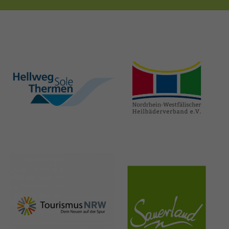
hellweg-sole-
nrw-
thermen.de
heilbaeder.de
nrw-
sauerland.co
tourismus.de
m