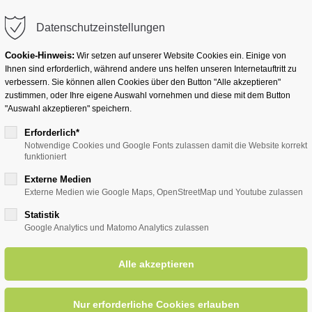
info@badwesternkotten.de
Datenschutzeinstellungen
Cookie-Hinweis:
Wir setzen auf unserer Website Cookies ein. Einige von
Ihnen sind erforderlich, während andere uns helfen unseren Internetauftritt zu
verbessern. Sie können allen Cookies über den Button "Alle akzeptieren"
zustimmen, oder Ihre eigene Auswahl vornehmen und diese mit dem Button
Ihr Heilbad
Übernachten
Für Ihre Gesun
"Auswahl akzeptieren" speichern.
Erforderlich*
Notwendige Cookies und Google Fonts zulassen damit die Website korrekt
funktioniert
für Ihren Gesundheitsurlaub
Moor & Massage Duett
Externe Medien
Externe Medien wie Google Maps, OpenStreetMap und Youtube zulassen
Statistik
Moor & Massage Duett
Google Analytics und Matomo Analytics zulassen
Moor-Pauschalen
 harmonische Zusammenspiel von Moorpackung und anschließen