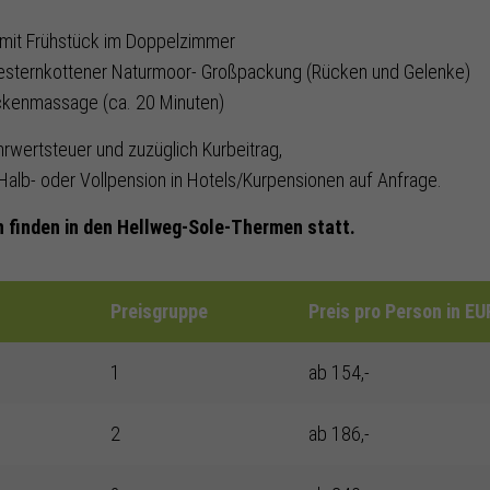
 mit Frühstück im Doppelzimmer
Westernkottener Naturmoor- Großpackung (Rücken und Gelenke)
ckenmassage (ca. 20 Minuten)
hrwertsteuer und zuzüglich Kurbeitrag,
Halb- oder Vollpension in Hotels/Kurpensionen auf Anfrage.
 finden in den Hellweg-Sole-Thermen statt.
Preisgruppe
Preis pro Person in E
1
ab 154,-
2
ab 186,-